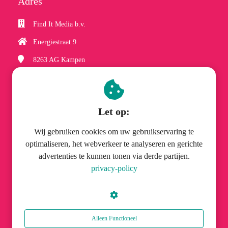
Adres
Find It Media b.v.
Energiestraat 9
8263 AG
Kampen
(038) 337 06 61
hobbyzineplus@finditmedia.nl
Let op:
Wij gebruiken cookies om uw gebruikservaring te
optimaliseren, het webverkeer te analyseren en gerichte
advertenties te kunnen tonen via derde partijen.
© Find It Media b.v.
privacy-policy
Alleen Functioneel