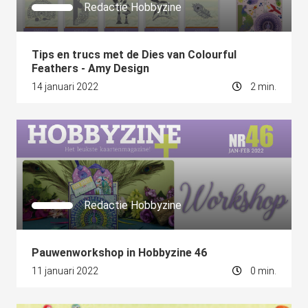
s kan de
Redactie Hobbyzine
e niet
oneren.
Tips en trucs met de Dies van Colourful
ieken
Feathers - Amy Design
14 januari 2022
2 min.
ische
s worden
kt om
em
tie te
elen over
drag van
zoeker op
Redactie Hobbyzine
site.
ing
Pauwenworkshop in Hobbyzine 46
ingcookies
11 januari 2022
0 min.
 gebruikt
oekers te