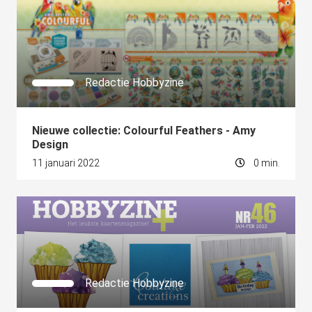
 op de
e. Hierdoor
 website-
ren
nte
Redactie Hobbyzine
enties
gebaseerd
 gedrag van
Nieuwe collectie: Colourful Feathers - Amy
Design
ezoeker.
11 januari 2022
0 min.
uren
Redactie Hobbyzine