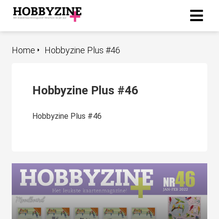
Home
Hobbyzine Plus #46
ngen
-policy
Hobbyzine Plus #46
oneel
Hobbyzine Plus #46
onele
s zijn
kelijk om
bsite te
ken. Ze
 gebruikt
asisfuncties
der deze