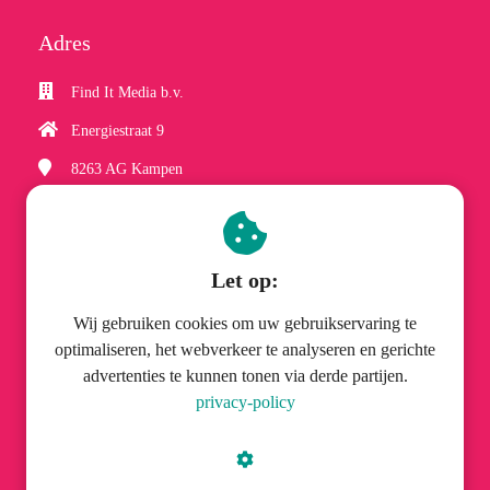
Adres
Find It Media b.v.
Energiestraat 9
8263 AG
Kampen
(038) 337 06 61
hobbyzineplus@finditmedia.nl
Let op:
Wij gebruiken cookies om uw gebruikservaring te
optimaliseren, het webverkeer te analyseren en gerichte
advertenties te kunnen tonen via derde partijen.
© Find It Media b.v.
privacy-policy