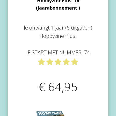
HobbyzinePlus 74
s kan de
(Jaarabonnement )
e niet
oneren.
ieken
Je ontvangt 1 jaar (6 uitgaven)
ische
Hobbyzine Plus.
s worden
kt om
JE START MET NUMMER 74
em
tie te
elen over
drag van
zoeker op
€ 64,95
site.
ing
ingcookies
 gebruikt
oekers te