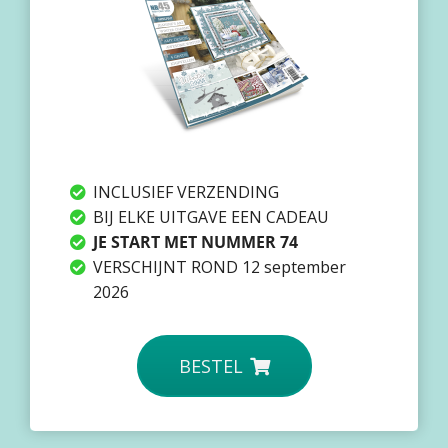
 op de
e. Hierdoor
 website-
ren
nte
enties
gebaseerd
 gedrag van
INCLUSIEF VERZENDING
ezoeker.
BIJ ELKE UITGAVE EEN CADEAU
JE START MET NUMMER 74
VERSCHIJNT ROND 12 september
uren
2026
BESTEL