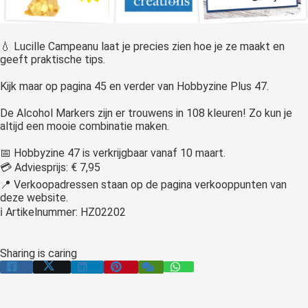
 op de
e. Hierdoor
 website-
💧 Lucille Campeanu laat je precies zien hoe je ze maakt en
geeft praktische tips.
ren
nte
Kijk maar op pagina 45 en verder van Hobbyzine Plus 47.
enties
gebaseerd
De Alcohol Markers zijn er trouwens in 108 kleuren! Zo kun je
altijd een mooie combinatie maken.
 gedrag van
ezoeker.
📅 Hobbyzine 47 is verkrijgbaar vanaf 10 maart.
💳 Adviesprijs: € 7,95
📍 Verkoopadressen staan op de pagina verkooppunten van
uren
deze website.
ℹ Artikelnummer: HZ02202
Sharing is caring