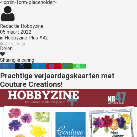
<:optin-form-placeholder>
s kan de
e niet
oneren.
Redactie Hobbyzine
ieken
05 maart 2022
in
Hobbyzine Plus #42
ische
0 min. leestijd
s worden
Delen
kt om
Sharing is caring
em
tie te
Prachtige verjaardagskaarten met
elen over
Couture Creations!
drag van
zoeker op
site.
ing
ingcookies
 gebruikt
oekers te