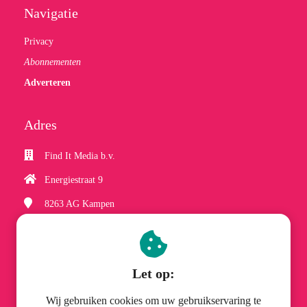
Navigatie
Privacy
Abonnementen
Adverteren
Adres
Find It Media b.v.
Energiestraat 9
8263 AG
Kampen
(038) 337 06 61
hobbyzineplus@finditmedia.nl
Let op:
Wij gebruiken cookies om uw gebruikservaring te