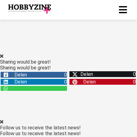
ngen
-policy
Sharing would be great!
Sharing would be great!
oneel
Delen
0
Delen
0
onele
Delen
0
Delen
0
s zijn
kelijk om
bsite te
ken. Ze
 gebruikt
asisfuncties
Follow us to receive the latest news!
der deze
Follow us to receive the latest news!