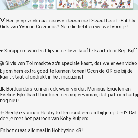
 op de
e. Hierdoor
 website-
💡 Ben je op zoek naar nieuwe ideeën met Sweetheart -Bubbly
Girls van Yvonne Creations? Nou die hebben we wel voor je!
ren
nte
enties
gebaseerd
♥ Scrappers worden blij van de lieve knuffelkaart door Bep Kijff.
 gedrag van
🎬 Silvia van Tol maakte zo'n speciale kaart, dat we er een video
ezoeker.
bij om hem extra goed te kunnen tonen! Scan de QR die bij de
kaart staat afgedrukt in het magazine!
uren
🧵 Borduurders kunnen ook weer verder: Monique Engelen en
Eveline Eijkelhardt borduren een superwoman, dat patroon had jij
nog niet!
✨ Sierlijke vormen Hobbydotten rond een ontbijtje op bed? Dat
doe je met het patroon van Koby Kuipers.
En het staat allemaal in Hobbyzine 48!