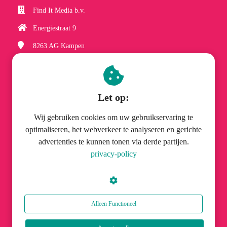
Find It Media b.v.
Energiestraat 9
8263 AG
Kampen
(038) 337 06 61
hobbyzineplus@finditmedia.nl
Let op:
Wij gebruiken cookies om uw gebruikservaring te
optimaliseren, het webverkeer te analyseren en gerichte
advertenties te kunnen tonen via derde partijen.
© Find It Media b.v.
privacy-policy
Alleen Functioneel