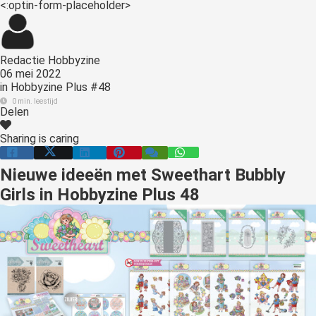
<:optin-form-placeholder>
s kan de
e niet
oneren.
Redactie Hobbyzine
ieken
06 mei 2022
in
Hobbyzine Plus #48
ische
0 min. leestijd
s worden
Delen
kt om
Sharing is caring
em
tie te
Nieuwe ideeën met Sweethart Bubbly
elen over
Girls in Hobbyzine Plus 48
drag van
zoeker op
site.
ing
ingcookies
 gebruikt
oekers te