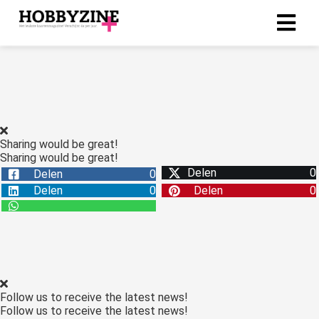
ngen
-policy
Sharing would be great!
Sharing would be great!
oneel
Delen
0
Delen
0
onele
Delen
0
Delen
0
s zijn
kelijk om
bsite te
ken. Ze
 gebruikt
asisfuncties
Follow us to receive the latest news!
der deze
Follow us to receive the latest news!