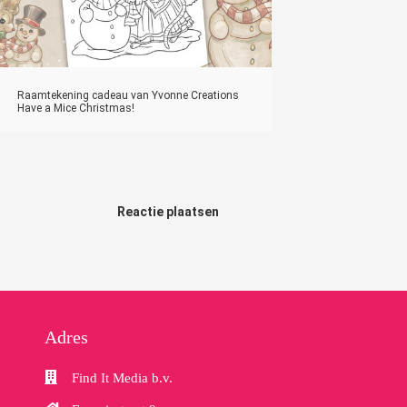
Raamtekening cadeau van Yvonne Creations
Have a Mice Christmas!
Reactie plaatsen
Adres
Find It Media b.v.