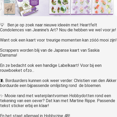
 op de
e. Hierdoor
 website-
ren
💡 Ben je op zoek naar nieuwe ideeën met Heartfelt
nte
Condolences van Jeanine's Art? Nou die hebben we wel voor je!
enties
Want ook een kaart voor treurige momenten kan zóóó mooi zijn!
gebaseerd
 gedrag van
Scrappers worden blij van de Japanse kaart van Saskia
ezoeker.
Damsma!
En ze bedacht ook een handige Labelkaart! Voor bij een
rouwboeket ofzo...
uren
🧵 Borduurders kunnen ook weer verder: Christien van den Akker
borduurde een bijpassende omlijsting rond de bloemen.
✨ Mooie rand met waterplantvormen Hobbydotten rond een
tekening van een oever? Dat kan met Martine Rippe. Passende
tekst sticker erbij en klaar!
En het staat allemaal in Hobbyzine 48!