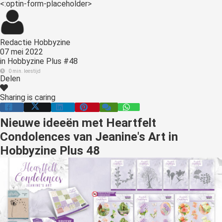
<:optin-form-placeholder>
s kan de
e niet
oneren.
Redactie Hobbyzine
ieken
07 mei 2022
in
Hobbyzine Plus #48
ische
0 min. leestijd
s worden
Delen
kt om
Sharing is caring
em
tie te
Nieuwe ideeën met Heartfelt
elen over
Condolences van Jeanine's Art in
drag van
zoeker op
Hobbyzine Plus 48
site.
ing
ingcookies
 gebruikt
oekers te