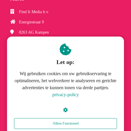
Find It Media b.v.
Energiestraat 9
8263 AG
Kampen
(038) 337 06 61
hobbyzineplus@finditmedia.nl
Let op:
Wij gebruiken cookies om uw gebruikservaring te
optimaliseren, het webverkeer te analyseren en gerichte
advertenties te kunnen tonen via derde partijen.
© Find It Media b.v.
privacy-policy
Alleen Functioneel