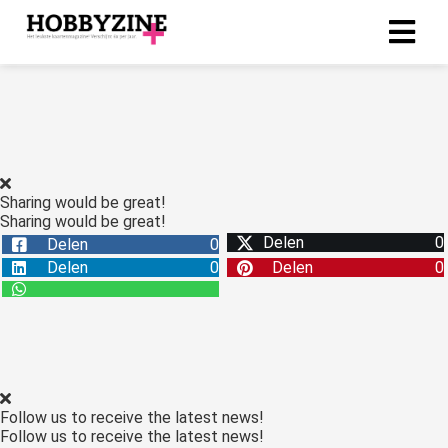
ngen
-policy
Sharing would be great!
Sharing would be great!
oneel
Delen
0
Delen
0
onele
Delen
0
Delen
0
s zijn
kelijk om
bsite te
ken. Ze
 gebruikt
asisfuncties
Follow us to receive the latest news!
der deze
Follow us to receive the latest news!