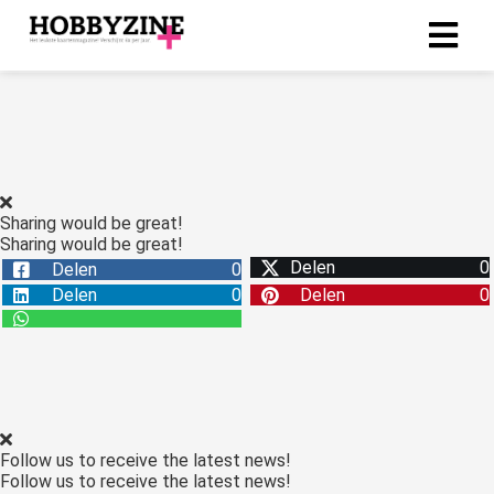
ngen
-policy
Sharing would be great!
Sharing would be great!
oneel
Delen
0
Delen
0
onele
Delen
0
Delen
0
s zijn
kelijk om
bsite te
ken. Ze
 gebruikt
asisfuncties
Follow us to receive the latest news!
der deze
Follow us to receive the latest news!