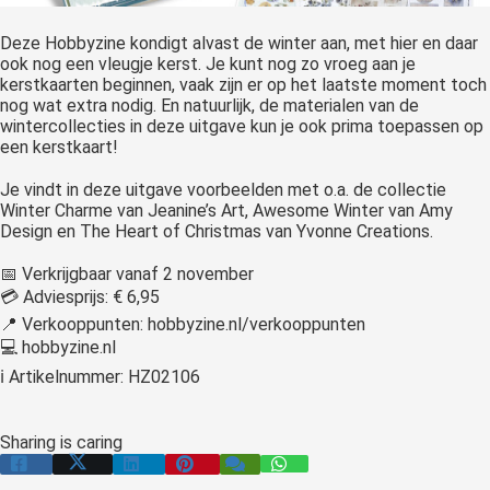
 op de
Deze Hobbyzine kondigt alvast de winter aan, met hier en daar
e. Hierdoor
ook nog een vleugje kerst. Je kunt nog zo vroeg aan je
 website-
kerstkaarten beginnen, vaak zijn er op het laatste moment toch
ren
nog wat extra nodig. En natuurlijk, de materialen van de
nte
wintercollecties in deze uitgave kun je ook prima toepassen op
een kerstkaart!
enties
gebaseerd
Je vindt in deze uitgave voorbeelden met o.a. de collectie
 gedrag van
Winter Charme van Jeanine’s Art, Awesome Winter van Amy
ezoeker.
Design en The Heart of Christmas van Yvonne Creations.
📅 Verkrijgbaar vanaf 2 november
💳 Adviesprijs: € 6,95
uren
📍 Verkooppunten: hobbyzine.nl/verkooppunten
💻 hobbyzine.nl
ℹ Artikelnummer: HZ02106
Sharing is caring