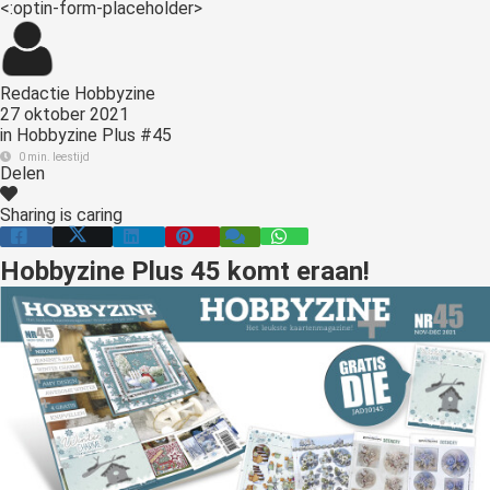
<:optin-form-placeholder>
s kan de
e niet
oneren.
Redactie Hobbyzine
ieken
27 oktober 2021
in
Hobbyzine Plus #45
ische
0 min. leestijd
s worden
Delen
kt om
Sharing is caring
em
tie te
Hobbyzine Plus 45 komt eraan!
elen over
drag van
zoeker op
site.
ing
ingcookies
 gebruikt
oekers te