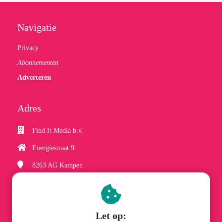
Navigatie
Privacy
Abonnementen
Adverteren
Adres
Find It Media b.v.
Energiestraat 9
8263 AG
Kampen
(038) 337 06 61
hobbyzineplus@finditmedia.nl
Let op: