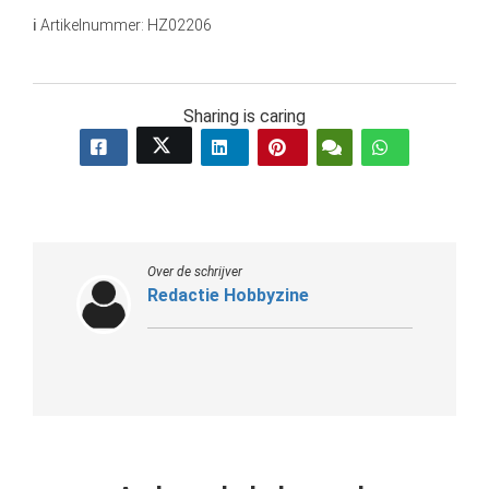
 op de
ℹ Artikelnummer: HZ02206
e. Hierdoor
 website-
ren
Sharing is caring
nte
enties
gebaseerd
 gedrag van
ezoeker.
Over de schrijver
Redactie Hobbyzine
uren