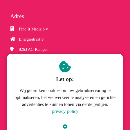
Adres
Find It Media b.v.
Energiestraat 9
8263 AG
Kampen
(038) 337 06 61
hobbyzineplus@finditmedia.nl
Let op:
Wij gebruiken cookies om uw gebruikservaring te
optimaliseren, het webverkeer te analyseren en gerichte
advertenties te kunnen tonen via derde partijen.
© Find It Media b.v.
privacy-policy