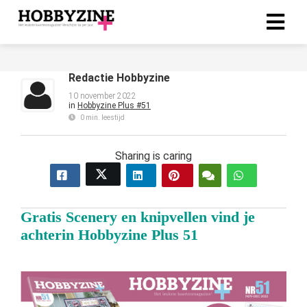
Redactie Hobbyzine
ngen
-policy
10 november 2022
in
Hobbyzine Plus #51
0 min. leestijd
Sharing is caring
oneel
onele
s zijn
Gratis Scenery en knipvellen vind je
kelijk om
bsite te
achterin Hobbyzine Plus 51
ken. Ze
 gebruikt
asisfuncties
der deze