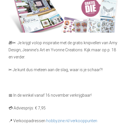
s kan de
e niet
oneren.
ieken
ische
🎁✂ Je krijgt volop inspiratie met de gratis knipvellen van Amy
s worden
Design, Jeanine's Art en Yvonne Creations. Kijk maar op p. 18
kt om
en verder.
em
tie te
✂ Je kunt dus meteen aan de slag, waar is je schaar?!
elen over
drag van
zoeker op
site.
📅 In de winkel vanaf 16 november verkrijgbaar!
ing
💳 Adviesprijs: € 7,95
ingcookies
 gebruikt
📍 Verkoopadressen
hobbyzine.nl/verkooppunten
oekers te